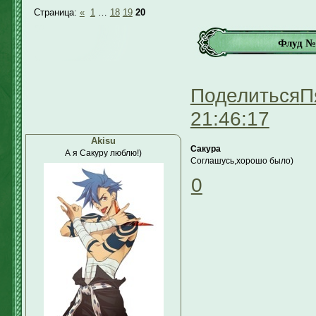
Страница:
«
1
…
18
19
20
Флуд №9
Поделиться
П
21:46:17
Akisu
Сакура
А я Сакуру люблю!)
Соглашусь,хорошо было)
0