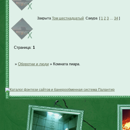
Закрыта
Том шестнадцатый
Сакура
[
1
2
3
…
34
]
Страница:
1
»
Оборотни и люди
»
Комната пиара.