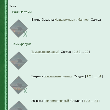
Тема
Важные темы
Важно:
Закрыта
Наша реклама и баннер.
Сакура
Темы форума
Том девятнадцатый
Сакура
[
1
2
3
…
19
]
Закрыта
Том восемнадцатый
Сакура
[
1
2
3
…
34
]
Закрыта
Том семнадцатый
Сакура
[
1
2
3
…
34
]