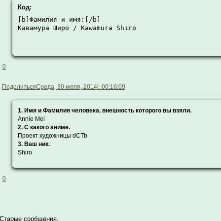
Код:
[b]Фамилия и имя:[/b]

Кавамура Широ / Kawamura Shiro
0
Поделиться
Среда, 30 июля, 2014г. 00:16:09
1. Имя и Фамилия человека, внешность которого вы взяли.
Annie Mei
2. С какого аниме.
Проект художницы dCTb
3. Ваш ник.
Shiro
0
Старые сообщения.