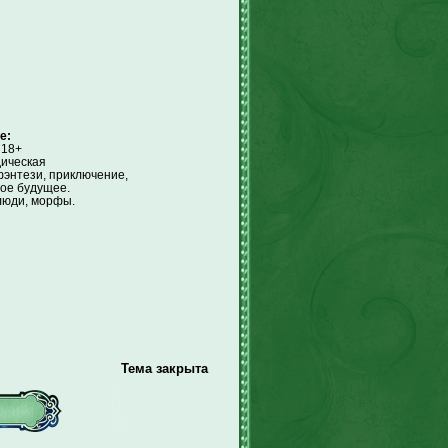
е:
18+
ическая
энтези, приключение,
ое будущее.
люди, морфы.
Тема закрыта