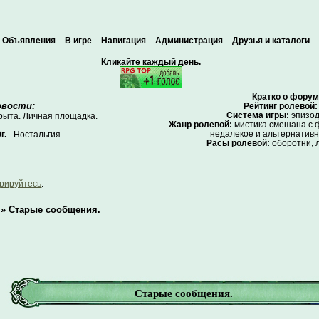
Объявления
В игре
Навигация
Администрация
Друзья и каталоги
Кликайте каждый день.
Кратко о форум
овости:
Рейтинг ролевой:
Система игры:
эпизод
крыта. Личная площадка.
Жанр ролевой:
мистика смешана с ф
недалекое и альтернативн
г.
- Ностальгия...
Расы ролевой:
оборотни, 
трируйтесь
.
»
Старые сообщения.
Старые сообщения.