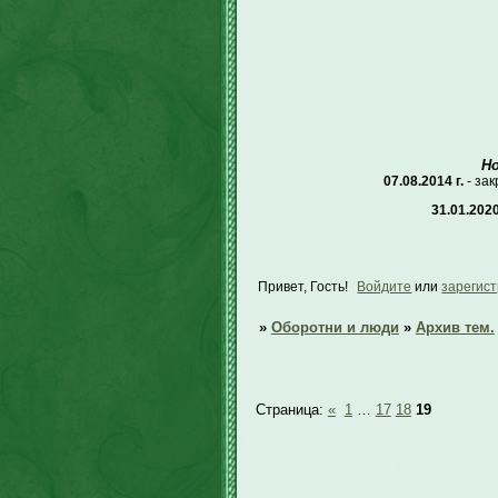
Н
07.08.2014 г.
- за
31.01.2020
Привет, Гость!
Войдите
или
зарегис
»
Оборотни и люди
»
Архив тем.
Страница:
«
1
…
17
18
19