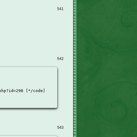
541
542
php?id=298 [*/code]
543