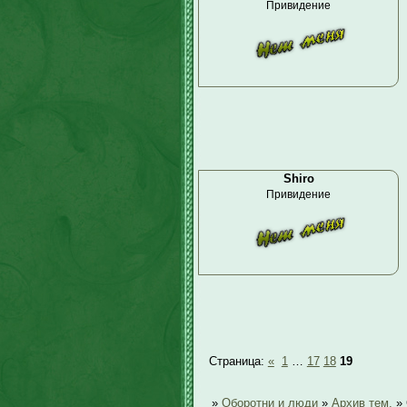
Привидение
Shiro
Привидение
Страница:
«
1
…
17
18
19
»
Оборотни и люди
»
Архив тем.
»