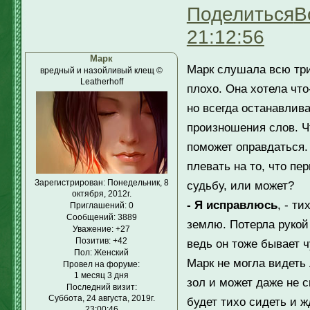
Поделиться
В
21:12:56
Марк
Марк слушала всю три
вредный и назойливый клещ ©
Leatherhoff
плохо. Она хотела что
но всегда останавлива
произношения слов. Чт
поможет оправдаться.
плевать на то, что п
Зарегистрирован
: Понедельник, 8
судьбу, или может?
октября, 2012г.
- Я исправлюсь
, - т
Приглашений:
0
Сообщений:
3889
землю. Потерла рукой
Уважение:
+27
Позитив:
+42
ведь он тоже бывает ч
Пол:
Женский
Марк не могла видеть 
Провел на форуме:
1 месяц 3 дня
зол и может даже не с
Последний визит:
Суббота, 24 августа, 2019г.
будет тихо сидеть и ж
23:00:46