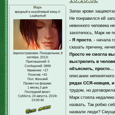
Марк
Запах крови защекотал
вредный и назойливый клещ ©
Leatherhoff
Не понравился ей зап
невинного человека не
захотелось, Марк не 
- Я просто
, - начала 
сказать причину, ниче
Зарегистрирован
: Понедельник, 8
Просто не смогла вы
октября, 2012г.
выстрелить в человек
Приглашений:
0
Сообщений:
3889
объяснить, просто…
Уважение:
+27
Позитив:
+42
описании непонятног
Пол:
Женский
рядах ССЯ-новцев, и
Провел на форуме:
1 месяц 3 дня
трудом, но договорил
Последний визит:
Суббота, 24 августа, 2019г.
Марк стояла недалеко 
23:00:46
назвать. Так робко се
назвали люди? Смуще