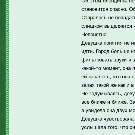
Об этом блондинка не 
становится опасно. Об
Старалась не попадать
слишком выделяется н
Непонятно.
Девушка понятия не им
идти. Город больше н
фильтровать звуки и 
какой-то момент, она 
ей казалось, что она 
запах такой же как и 
Не задумываясь, деву
все ближе и ближе. З
а увидела она двух м
Девушка чувствовала 
услышала того, что о