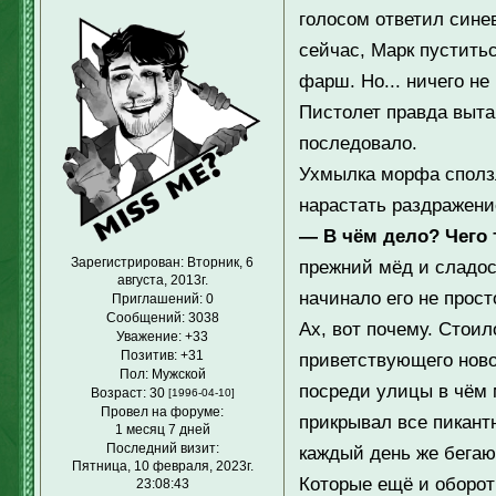
голосом ответил сине
сейчас, Марк пустить
фарш. Но... ничего не
Пистолет правда выта
последовало.
Ухмылка морфа сползл
нарастать раздражени
— В чём дело? Чего
Зарегистрирован
: Вторник, 6
прежний мёд и сладос
августа, 2013г.
начинало его не прост
Приглашений:
0
Сообщений:
3038
Ах, вот почему. Стоил
Уважение:
+33
Позитив:
+31
приветствующего ново
Пол:
Мужской
посреди улицы в чём 
Возраст:
30
[1996-04-10]
Провел на форуме:
прикрывал все пикант
1 месяц 7 дней
Последний визит:
каждый день же бегаю
Пятница, 10 февраля, 2023г.
Которые ещё и оборот
23:08:43