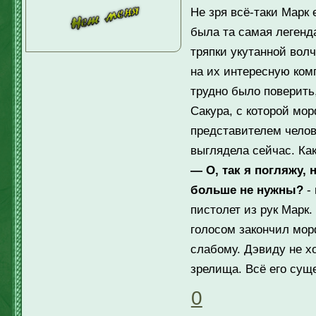
Не зря всё-таки Марк
была та самая легенда
тряпки укутанной вол
на их интересную комп
трудно было поверить,
Сакура, с которой мор
представителем челове
выглядела сейчас. Как
— О, так я погляжу, 
больше не нужны?
- 
пистолет из рук Марк.
голосом закончил мор
слабому. Дэвиду не х
зрелища. Всё его сущ
0