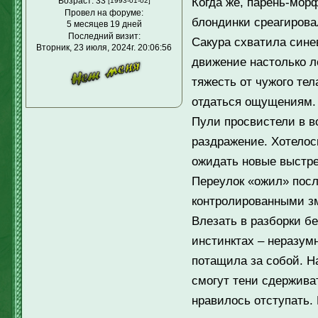
Когда же, парень-морф
Возраст:
33
[1993-01-02]
Провел на форуме:
блондинки среагирова
5 месяцев 19 дней
Последний визит:
Сакура схватила синев
Вторник, 23 июля, 2024г. 20:06:56
движение настолько л
тяжесть от чужого тел
отдаться ощущениям.
Пули просвистели в в
раздражение. Хотелось
ожидать новые выстре
Переулок «ожил» посл
контролированными зм
Влезать в разборки б
инстинктах – неразумн
потащила за собой. На
смогут тени сдержива
нравилось отступать.