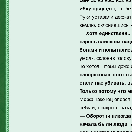
сейчас на нас. Как 
ибку природы,
- с бе
Руки уставали держат
землю, склонившись н
— Хотя единственный
парень слишком надм
богами и попытались 
умолк, склонив голову
не хотел, чтобы даже
наперекосяк, кого т
стали нас убивать, 
Только потому что м
Морф наконец оперся 
небу и, прикрыв глаз
— Оборотни никогда
начала были люди. 