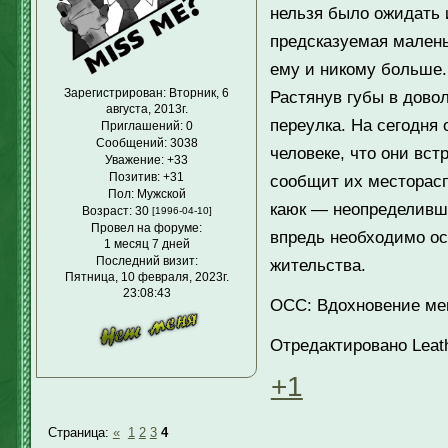
нельзя было ожидать 
предсказуемая малень
ему и никому больше.
Зарегистрирован
: Вторник, 6
Растянув губы в дово
августа, 2013г.
переулка. На сегодня 
Приглашений:
0
Сообщений:
3038
человеке, что они вст
Уважение:
+33
Позитив:
+31
сообщит их месторас
Пол:
Мужской
каюк — неопределивши
Возраст:
30
[1996-04-10]
Провел на форуме:
впредь необходимо ос
1 месяц 7 дней
Последний визит:
жительства.
Пятница, 10 февраля, 2023г.
23:08:43
ОСС: Вдохновение мен
Отредактировано Leathe
+1
Страница:
«
1
2
3
4