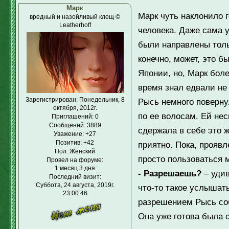
Марк
Марк чуть наклонило г
вредный и назойливый клещ ©
Leatherhoff
человека. Даже сама 
были направлены тольк
конечно, может, это б
Японии, но, Марк боле
время знал едвали не
Зарегистрирован
: Понедельник, 8
Рысь немного повернул
октября, 2012г.
по ее волосам. Ей нес
Приглашений:
0
Сообщений:
3889
сдержала в себе это ж
Уважение:
+27
Позитив:
+42
приятно. Пока, прояв
Пол:
Женский
просто пользоваться 
Провел на форуме:
1 месяц 3 дня
- Разрешаешь?
– удив
Последний визит:
Суббота, 24 августа, 2019г.
что-то такое услышать
23:00:46
разрешением Рысь со
Она уже готова была 