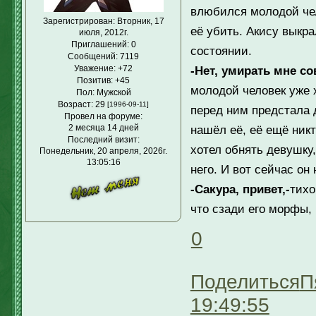
влюбился молодой чело
Зарегистрирован
: Вторник, 17
её убить. Акису выкра
июля, 2012г.
Приглашений:
0
состоянии.
Сообщений:
7119
Уважение:
+72
-Нет, умирать мне со
Позитив:
+45
молодой человек уже х
Пол:
Мужской
Возраст:
29
[1996-09-11]
перед ним предстала 
Провел на форуме:
2 месяца 14 дней
нашёл её, её ещё никт
Последний визит:
хотел обнять девушку
Понедельник, 20 апреля, 2026г.
13:05:16
него. И вот сейчас он 
-Сакура, привет,-
тихо
что сзади его морфы, 
0
Поделиться
П
19:49:55