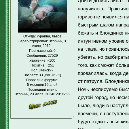
Дойти до магазина с 
получилось. Практичес
горизонте появился п
быстрым шагом напра
бежать и блондинке ни
Откуда:
Украина, Львов
интуитивном уровне о
Зарегистрирован
: Вторник, 3
июля, 2012г.
на глаза, но появилос
Приглашений:
0
Сообщений:
27529
убегать, но разбират
Уважение:
+100
того, как сможет боль
Позитив:
+251
Пол:
Женский
провалилась, когда де
Возраст:
33
[1993-01-02]
Провел на форуме:
от патруля. Блондинка
5 месяцев 19 дней
Ночь неописуемо быст
Последний визит:
Вторник, 23 июля, 2024г. 20:06:56
другой город, но несм
было, люди в наступл
времени, с наступлен
будут ходить выискив