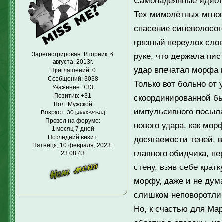
Самонадеянные идиот
Тех мимолётных мгнов
спасение синеволосог
грязный переулок сло
Зарегистрирован
: Вторник, 6
руке, что держала пис
августа, 2013г.
удар впечатал морфа в
Приглашений:
0
Сообщений:
3038
Только вот больно от
Уважение:
+33
Позитив:
+31
скоординированной бы
Пол:
Мужской
импульсивного посыла
Возраст:
30
[1996-04-10]
Провел на форуме:
нового удара, как мор
1 месяц 7 дней
Последний визит:
досягаемости теней, в
Пятница, 10 февраля, 2023г.
главного обидчика, п
23:08:43
стену, взяв себе кра
морфу, даже и не дум
слишком неповоротлив
Но, к счастью для Мар