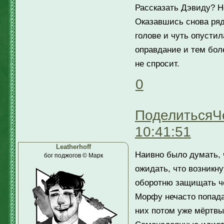
Рассказать Дэвиду? Но
Оказавшись снова ря
голове и чуть опустил
оправдание и тем боле
не спросит.
0
Поделиться
Ч
10:41:51
Leatherhoff
Наивно было думать, 
бог поджогов © Марк
ожидать, что возникн
оборотню защищать че
Морфу нечасто попада
них потом уже мёртвы