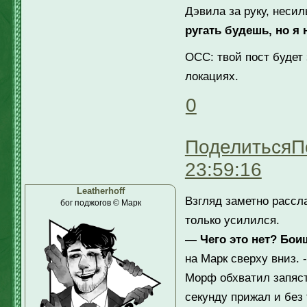
Дэвила за руку, несил
ругать будешь, но я 
ОСС: твой пост будет
локациях.
0
Поделиться
П
23:59:16
Leatherhoff
Взгляд заметно рассл
бог поджогов © Марк
только усилился.
— Чего это нет? Бои
на Марк сверху вниз. 
Морф обхватил запясть
секунду прижал и без 