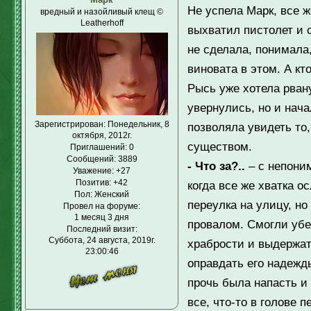
Не успела Марк, все ж
вредный и назойливый клещ ©
Leatherhoff
выхватил пистолет и с
не сделала, понимала,
виновата в этом. А кт
Рысь уже хотела рван
увернулись, но и нача
Зарегистрирован
: Понедельник, 8
позволяла увидеть то,
октября, 2012г.
существом.
Приглашений:
0
Сообщений:
3889
- Что за?..
– с непони
Уважение:
+27
Позитив:
+42
когда все же хватка о
Пол:
Женский
переулка на улицу, но
Провел на форуме:
1 месяц 3 дня
провалом. Смогли убе
Последний визит:
Суббота, 24 августа, 2019г.
храбрости и выдержат
23:00:46
оправдать его надежды
прочь была напасть и 
все, что-то в голове 