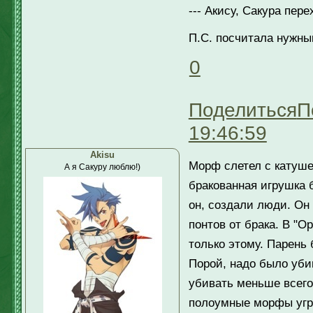
--- Акису, Сакура пер
П.С. посчитала нужным
0
Поделиться
П
19:46:59
Akisu
Морф слетел с катушек
А я Сакуру люблю!)
бракованная игрушка б
он, создали люди. Он 
понтов от брака. В "
только этому. Парень 
Порой, надо было уби
убивать меньше всего,
полоумные морфы угро