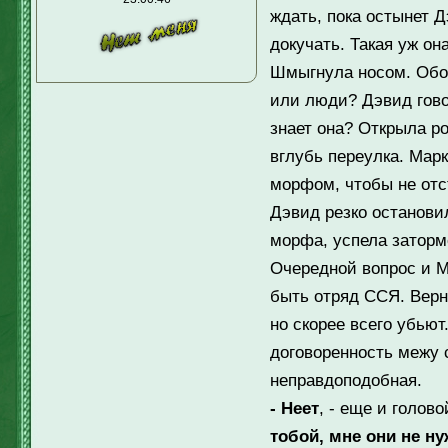
ждать, пока остынет Д
докучать. Такая уж она
Шмыгнула носом. Обор
или люди? Дэвид говор
знает она? Открыла р
вглубь переулка. Марк
морфом, чтобы не отст
Дэвид резко остановил
морфа, успела затормо
Очередной вопрос и М
быть отряд ССЯ. Верн
но скорее всего убьют
договоренность межу
неправдоподобная.
- Неет
, - еще и голово
тобой, мне они не н