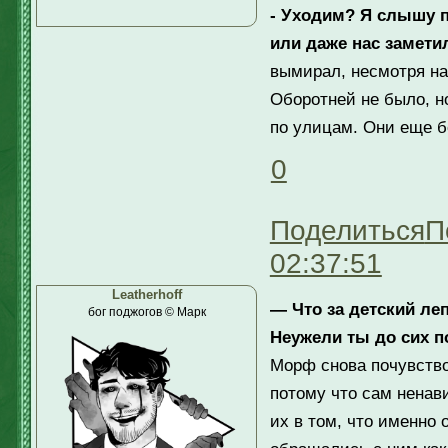
- Уходим? Я слышу 
или даже нас замети
вымирал, несмотря на
Оборотней не было, н
по улицам. Они еще б
0
Поделиться
П
02:37:51
Leatherhoff
— Что за детский ле
бог поджогов © Марк
Неужели ты до сих п
Морф снова почувство
потому что сам ненави
их в том, что именно