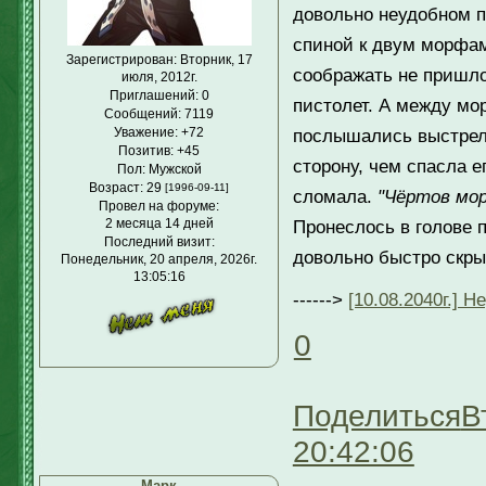
довольно неудобном п
спиной к двум морфам
Зарегистрирован
: Вторник, 17
соображать не пришло
июля, 2012г.
Приглашений:
0
пистолет. А между мо
Сообщений:
7119
Уважение:
+72
послышались выстрелы
Позитив:
+45
сторону, чем спасла ег
Пол:
Мужской
Возраст:
29
[1996-09-11]
сломала.
"Чёртов мор
Провел на форуме:
2 месяца 14 дней
Пронеслось в голове 
Последний визит:
довольно быстро скры
Понедельник, 20 апреля, 2026г.
13:05:16
------>
[10.08.2040г.] 
0
Поделиться
В
20:42:06
Марк