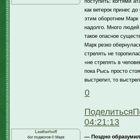
поступить: когтями ат
как ветерок принес до
этим оборотнем Марк 
надолго. Много людей
такое опасное сущест
Марк резко обернулась
стрелять не торопила
«не стрелять в челове
пока Рысь просто стоя
выстрелит, то выстре
0
Поделиться
П
04:21:13
Leatherhoff
— Поздно образумилс
бог поджогов © Марк