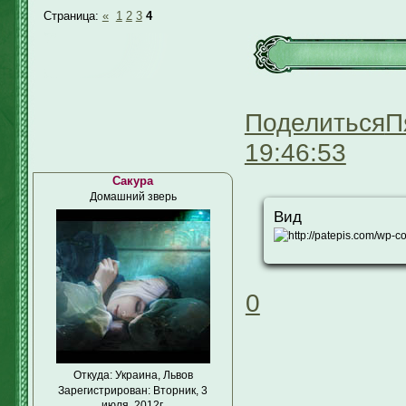
Страница:
«
1
2
3
4
Поделиться
П
19:46:53
Сакура
Домашний зверь
Вид
0
Откуда:
Украина, Львов
Зарегистрирован
: Вторник, 3
июля, 2012г.