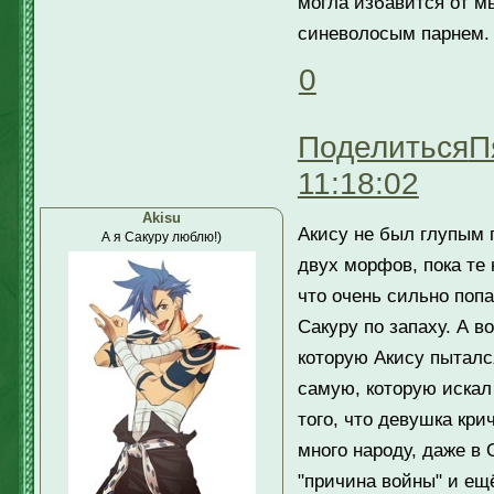
могла избавится от мы
синеволосым парнем. 
0
Поделиться
П
11:18:02
Akisu
Акису не был глупым 
А я Сакуру люблю!)
двух морфов, пока те 
что очень сильно поп
Сакуру по запаху. А в
которую Акису пытался
самую, которую искал
того, что девушка кри
много народу, даже в 
"причина войны" и ещ