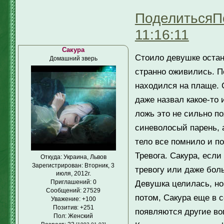
Поделиться
П
11:16:11
Сакура
Стоило девушке остан
Домашний зверь
странно оживились. П
находился на плаще. С
даже назвал какое-то 
ложь это не сильно по
синеволосый парень, 
тело все помнило и п
Тревога. Сакура, если
Откуда:
Украина, Львов
Зарегистрирован
: Вторник, 3
тревогу или даже бол
июля, 2012г.
Приглашений:
0
Девушка целилась, но 
Сообщений:
27529
потом, Сакура еще в с
Уважение:
+100
Позитив:
+251
появляются другие во
Пол:
Женский