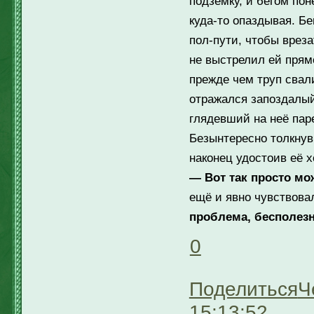
подземку, и бегом по
куда-то опаздывая. Бе
пол-пути, чтобы вреза
не выстрелил ей прям
прежде чем труп свал
отражался запоздалый
глядевший на неё паре
Безынтересно толкнув
наконец удостоив её 
— Вот так просто мо
ещё и явно чувствова
проблема, бесполез
0
Поделиться
Ч
15:13:52