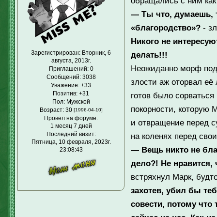
обращались с ним как
— Ты что, думаешь, 
«благородство»?
- з
Никого не интересую
Зарегистрирован
: Вторник, 6
делать!!!
августа, 2013г.
Неожиданно морф подс
Приглашений:
0
Сообщений:
3038
злости аж оторвал её 
Уважение:
+33
Позитив:
+31
готов было сорваться
Пол:
Мужской
покорности, которую 
Возраст:
30
[1996-04-10]
Провел на форуме:
и отвращение перед с
1 месяц 7 дней
Последний визит:
на коленях перед сво
Пятница, 10 февраля, 2023г.
— Вещь никто не бла
23:08:43
дело?! Не нравится, 
встряхнул Марк, будто
захотев, убил бы теб
совести, потому что