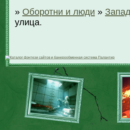
»
Оборотни и люди
»
Запад
улица.