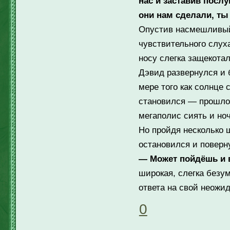
нас и заставив посл
они нам сделали, ты
Опустив насмешливый 
чувствительного слух
носу слегка защекота
Дэвид развернулся и 
мере того как солнце 
становился — прошло 
мегаполис сиять и но
Но пройдя несколько 
остановился и поверну
— Может пойдёшь и в
широкая, слегка безу
ответа на свой неожи
0