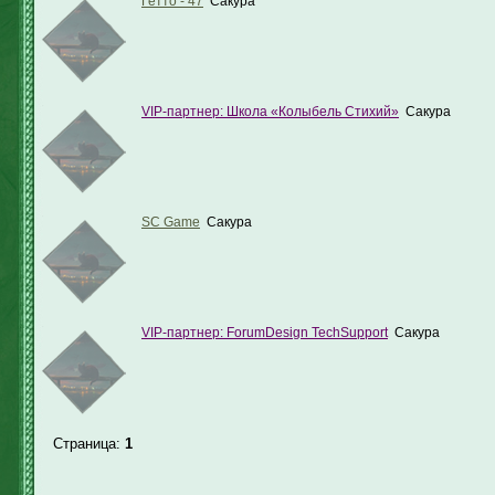
Гетто - 47
Сакура
VIP-партнер: Школа «Колыбель Стихий»
Сакура
SC Game
Сакура
VIP-партнер: ForumDesign TechSupport
Сакура
Страница:
1