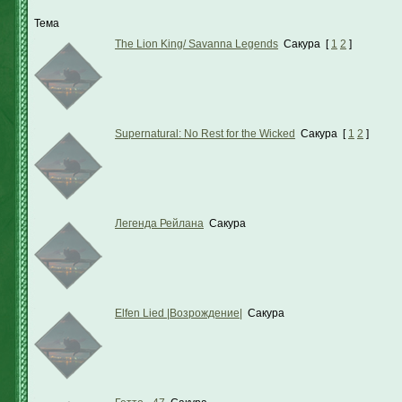
Тема
The Lion King/ Savanna Legends
Сакура
[
1
2
]
Supernatural: No Rest for the Wicked
Сакура
[
1
2
]
Легенда Рейлана
Сакура
Elfen Lied |Возрождение|
Сакура