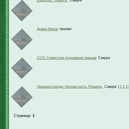
Аэропорт "Нарита"
Сакура
Домик Лиров
Veenter
ССЯ. Секретная подземная тюрьма
Сакура
Окраина города. Лесная часть. Пещера.
Сакура
[
1
2
3
Страница:
1