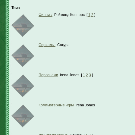
Тема
Фильмы
Рэймонд Коннорс
[
1
2
]
Сериалы.
Сакура
Персонажи
Irena Jones
[
1
2
3
]
Компьютерные игры
Irena Jones