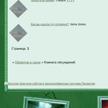
Любители аниме
Сакура
[
1
2
]
Как вы нашли эту ролевую?
Irena Jones
Страница:
1
»
Оборотни и люди
»
Комната обсуждений.