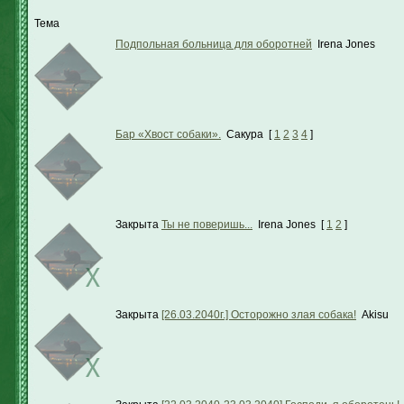
Тема
Подпольная больница для оборотней
Irena Jones
Бар «Хвост собаки».
Сакура
[
1
2
3
4
]
Закрыта
Ты не поверишь...
Irena Jones
[
1
2
]
Закрыта
[26.03.2040г.] Осторожно злая собака!
Akisu