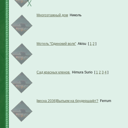
Многоэтажный дом
Николь
Мотель "Одинокий волк"
Akisu
[
1
2
]
Сад красных кленов.
Himura Surio
[
1
2
3
4
]
[весна 2036]Выпьем на брудершафт?
Ferrum