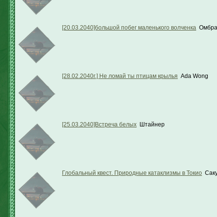
[20.03.2040]большой побег маленького волченка
Омбр
[28.02.2040г.] Не ломай ты птицам крылья
Ada Wong
[25.03.2040]Встреча белых
Штайнер
Глобальный квест. Природные катаклизмы в Токио
Сак