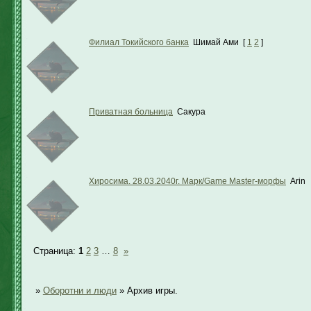
Филиал Токийского банка
Шимай Ами
[
1
2
]
Приватная больница
Сакура
Хиросима. 28.03.2040г. Марк/Game Master-морфы
Arin
Страница:
1
2
3
…
8
»
»
Оборотни и люди
»
Архив игры.