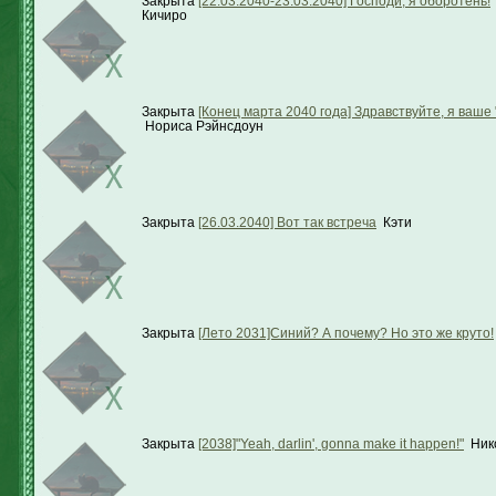
Закрыта
[22.03.2040-23.03.2040] Господи, я оборотень!
Кичиро
Закрыта
[Конец марта 2040 года] Здравствуйте, я ваше 
Нориса Рэйнсдоун
Закрыта
[26.03.2040] Вот так встреча
Кэти
Закрыта
[Лето 2031]Синий? А почему? Но это же круто!
Закрыта
[2038]"Yeah, darlin', gonna make it happen!"
Ник