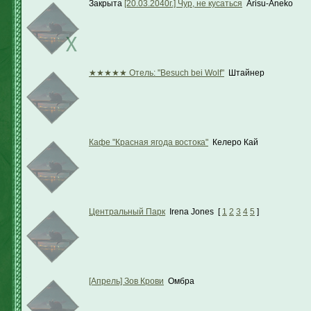
Закрыта
[20.03.2040г.] Чур, не кусаться
Arisu-Aneko
★★★★★ Отель: "Besuch bei Wolf"
Штайнер
Кафе "Красная ягода востока"
Келеро Кай
Центральный Парк
Irena Jones
[
1
2
3
4
5
]
[Апрель] Зов Крови
Омбра