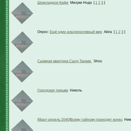
Шоколадное Кафе
Мизуки Нода
[
1
2
3
]
Опрос:
Ещё один альтернативный мир
Akira
[
1
2
3
]
Сьемная квартира Сшоу Танаки.
Shou
Городская тюрьма
Николь
[Март-апрель 2040]Всему тайному приходит конец
Ник